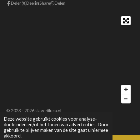
Delen
Deel
Share
Delen
© 2023 - 2026 slagerijluca.nl
Deze website gebruikt cookies voor analyse-
Powered by
JouwWeb
doeleinden en/of het tonen van advertenties. Door
gebruik te blijven maken van de site gaat u hiermee
akkoord.