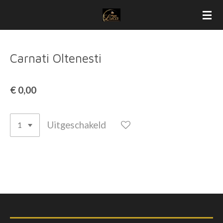
Ga
direct
naar
de
Carnati Oltenesti
hoofdinhoud
€ 0,00
Uitgeschakeld