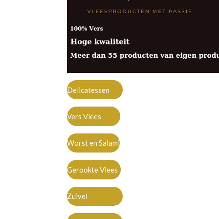
Delicatessen
Vers Vlees
Worst en Salami
Gerookte Vlees
Zuivel