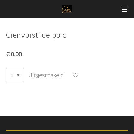
Ga
direct
naar
de
Crenvursti de porc
hoofdinhoud
€ 0,00
Uitgeschakeld