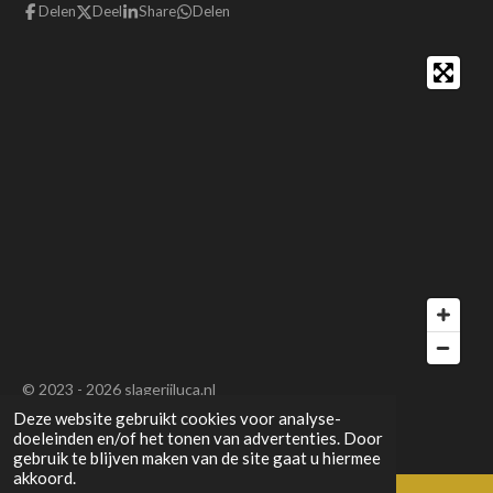
Delen
Deel
Share
Delen
© 2023 - 2026 slagerijluca.nl
Deze website gebruikt cookies voor analyse-
Powered by
JouwWeb
doeleinden en/of het tonen van advertenties. Door
gebruik te blijven maken van de site gaat u hiermee
akkoord.