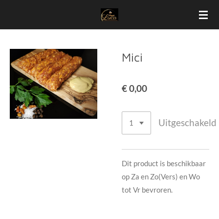
Ga
direct
naar
de
Mici
hoofdinhoud
€ 0,00
Uitgeschakeld
Dit product is beschikbaar
op Za en Zo(Vers) en Wo
tot Vr bevroren.